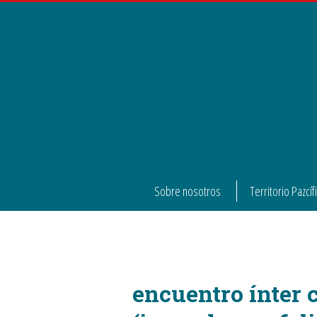
Sobre nosotros
Territorio Pazcíf
Actualidad
,
Eventos
,
Territorio Pazcí
encuentro ínter 