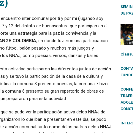
z)
SEMIN
DE PA
l encuentro ínter comunal por ti y por mí (jugando soy
 7 y 12 del distrito de buenaventura que participan en el
orte una estrategia para la paz la convivencia y la
ANGE COLOMBIA
, en donde tuvieron una participación
omo fútbol, balón pesado y muchos más juegos y
Clausu
e los NNAJ, como poesías, versos, danzas y bailes.
sta actividad participaron las diferentes juntas de acción
CONTA
FUNDE
y se tuvo la participación de la casa dela cultura y
stica: la comuna 3 presento poesías, la comuna 7 hizo
CONFE
 la comuna 6 presento su gran repertorio de obras de
TRAER
ue prepararon para esta actividad.
ADOLE
CONST
rque se pudo ver la participación activa delos NNAJ de
anizaron lo que iban a presentar en este día, se pudo
INTER
as de acción comunal tanto como delos padres delos NNAJ