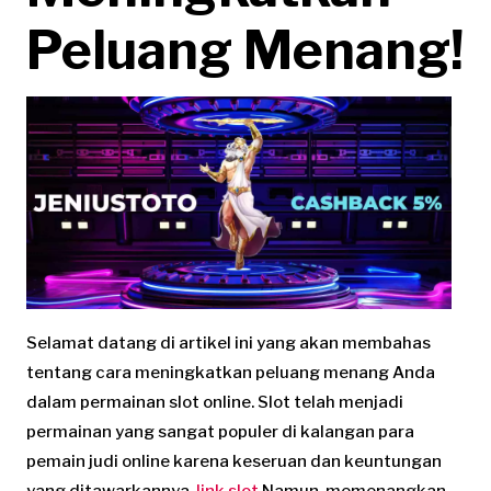
Peluang Menang!
Selamat datang di artikel ini yang akan membahas
tentang cara meningkatkan peluang menang Anda
dalam permainan slot online. Slot telah menjadi
permainan yang sangat populer di kalangan para
pemain judi online karena keseruan dan keuntungan
yang ditawarkannya.
link slot
Namun, memenangkan