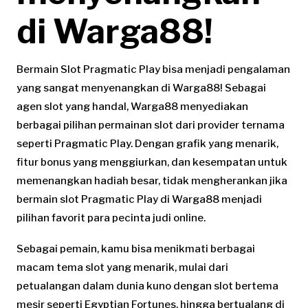
di Warga88!
Bermain Slot Pragmatic Play bisa menjadi pengalaman
yang sangat menyenangkan di Warga88! Sebagai
agen slot yang handal, Warga88 menyediakan
berbagai pilihan permainan slot dari provider ternama
seperti Pragmatic Play. Dengan grafik yang menarik,
fitur bonus yang menggiurkan, dan kesempatan untuk
memenangkan hadiah besar, tidak mengherankan jika
bermain slot Pragmatic Play di Warga88 menjadi
pilihan favorit para pecinta judi online.
Sebagai pemain, kamu bisa menikmati berbagai
macam tema slot yang menarik, mulai dari
petualangan dalam dunia kuno dengan slot bertema
mesir seperti Egyptian Fortunes, hingga bertualang di