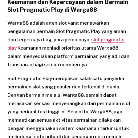
Keamanan dan Kepercayaan dalam Bermain
Slot Pragmatic Play di Warga88
Warga88 adalah agen slot yang menawarkan
pengalaman bermain Slot Pragmatic Play yang aman
dan terpercaya bagi para pemainnya.
slot pragmatic
play
Keamanan menjadi prioritas utama Warga88
dalam menyediakan platform permainan yang adil dan
transparan bagi semua membernya.
Slot Pragmatic Play merupakan salah satu penyedia
permainan slot yang populer dan terkenal di dunia.
Dengan bermain melalui Warga88, pemain dapat
merasakan sensasi menyenangkan dari permainan slot
yang berkualitas tinggi ini. Selain itu, Warga88 juga
memastikan semua aktivitas permainan dilakukan
dengan menggunakan sistem keamanan terkini untuk
melindungi data pribadi dan keuangan para pemain.