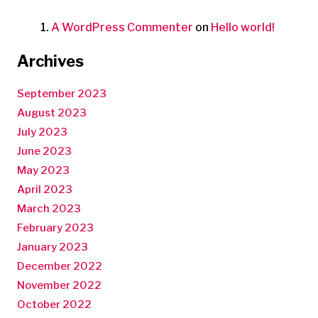
A WordPress Commenter
on
Hello world!
Archives
September 2023
August 2023
July 2023
June 2023
May 2023
April 2023
March 2023
February 2023
January 2023
December 2022
November 2022
October 2022