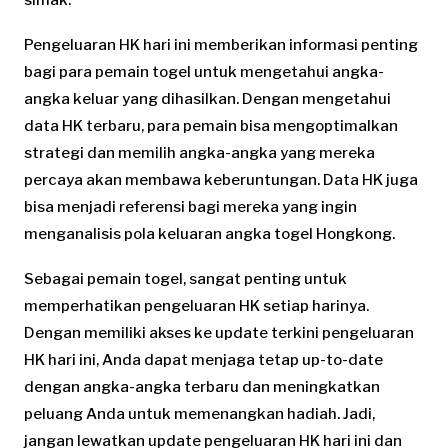
simak.
Pengeluaran HK hari ini memberikan informasi penting
bagi para pemain togel untuk mengetahui angka-
angka keluar yang dihasilkan. Dengan mengetahui
data HK terbaru, para pemain bisa mengoptimalkan
strategi dan memilih angka-angka yang mereka
percaya akan membawa keberuntungan. Data HK juga
bisa menjadi referensi bagi mereka yang ingin
menganalisis pola keluaran angka togel Hongkong.
Sebagai pemain togel, sangat penting untuk
memperhatikan pengeluaran HK setiap harinya.
Dengan memiliki akses ke update terkini pengeluaran
HK hari ini, Anda dapat menjaga tetap up-to-date
dengan angka-angka terbaru dan meningkatkan
peluang Anda untuk memenangkan hadiah. Jadi,
jangan lewatkan update pengeluaran HK hari ini dan