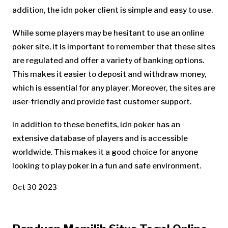
addition, the idn poker client is simple and easy to use.
While some players may be hesitant to use an online
poker site, it is important to remember that these sites
are regulated and offer a variety of banking options.
This makes it easier to deposit and withdraw money,
which is essential for any player. Moreover, the sites are
user-friendly and provide fast customer support.
In addition to these benefits, idn poker has an
extensive database of players and is accessible
worldwide. This makes it a good choice for anyone
looking to play poker in a fun and safe environment.
Oct 30 2023