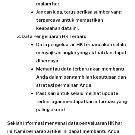
malam hari.
Jangan lupa, terus periksa sumber yang
terpercaya untuk memastikan
keabsahan data ini.
Data Pengeluaran HK Terbaru
Data pengeluaran HK terbaru akan selalu
menyajikan angka yang aktual dan dapat
dipercaya.
Memantau data terbaru akan membantu
Anda dalam pengambilan keputusan dan
strategi permainan Anda.
Pastikan untuk selalu melihat update
terkini agar mendapatkan informasi yang
paling akurat.
Sekian informasi mengenai data pengeluaran HK hari
ini. Kami berharap artikel ini dapat membantu Anda