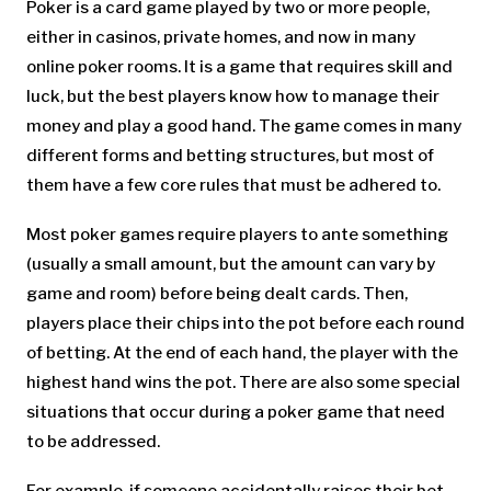
Poker is a card game played by two or more people,
either in casinos, private homes, and now in many
online poker rooms. It is a game that requires skill and
luck, but the best players know how to manage their
money and play a good hand. The game comes in many
different forms and betting structures, but most of
them have a few core rules that must be adhered to.
Most poker games require players to ante something
(usually a small amount, but the amount can vary by
game and room) before being dealt cards. Then,
players place their chips into the pot before each round
of betting. At the end of each hand, the player with the
highest hand wins the pot. There are also some special
situations that occur during a poker game that need
to be addressed.
For example, if someone accidentally raises their bet