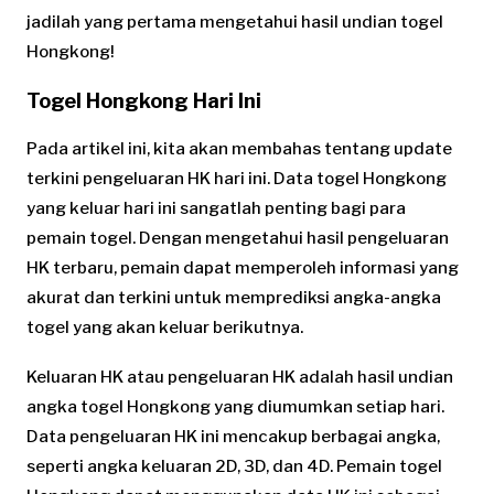
jadilah yang pertama mengetahui hasil undian togel
Hongkong!
Togel Hongkong Hari Ini
Pada artikel ini, kita akan membahas tentang update
terkini pengeluaran HK hari ini. Data togel Hongkong
yang keluar hari ini sangatlah penting bagi para
pemain togel. Dengan mengetahui hasil pengeluaran
HK terbaru, pemain dapat memperoleh informasi yang
akurat dan terkini untuk memprediksi angka-angka
togel yang akan keluar berikutnya.
Keluaran HK atau pengeluaran HK adalah hasil undian
angka togel Hongkong yang diumumkan setiap hari.
Data pengeluaran HK ini mencakup berbagai angka,
seperti angka keluaran 2D, 3D, dan 4D. Pemain togel