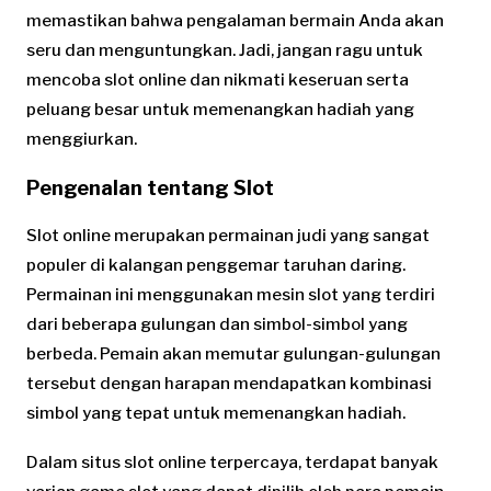
memastikan bahwa pengalaman bermain Anda akan
seru dan menguntungkan. Jadi, jangan ragu untuk
mencoba slot online dan nikmati keseruan serta
peluang besar untuk memenangkan hadiah yang
menggiurkan.
Pengenalan tentang Slot
Slot online merupakan permainan judi yang sangat
populer di kalangan penggemar taruhan daring.
Permainan ini menggunakan mesin slot yang terdiri
dari beberapa gulungan dan simbol-simbol yang
berbeda. Pemain akan memutar gulungan-gulungan
tersebut dengan harapan mendapatkan kombinasi
simbol yang tepat untuk memenangkan hadiah.
Dalam situs slot online terpercaya, terdapat banyak