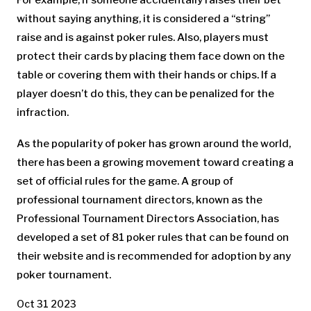
without saying anything, it is considered a “string”
raise and is against poker rules. Also, players must
protect their cards by placing them face down on the
table or covering them with their hands or chips. If a
player doesn’t do this, they can be penalized for the
infraction.
As the popularity of poker has grown around the world,
there has been a growing movement toward creating a
set of official rules for the game. A group of
professional tournament directors, known as the
Professional Tournament Directors Association, has
developed a set of 81 poker rules that can be found on
their website and is recommended for adoption by any
poker tournament.
Oct 31 2023