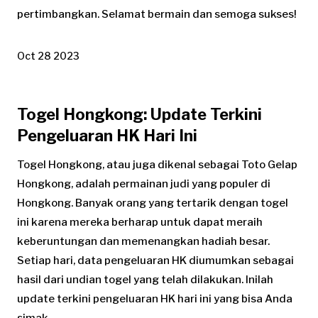
pertimbangkan. Selamat bermain dan semoga sukses!
Oct 28 2023
Togel Hongkong: Update Terkini
Pengeluaran HK Hari Ini
Togel Hongkong, atau juga dikenal sebagai Toto Gelap
Hongkong, adalah permainan judi yang populer di
Hongkong. Banyak orang yang tertarik dengan togel
ini karena mereka berharap untuk dapat meraih
keberuntungan dan memenangkan hadiah besar.
Setiap hari, data pengeluaran HK diumumkan sebagai
hasil dari undian togel yang telah dilakukan. Inilah
update terkini pengeluaran HK hari ini yang bisa Anda