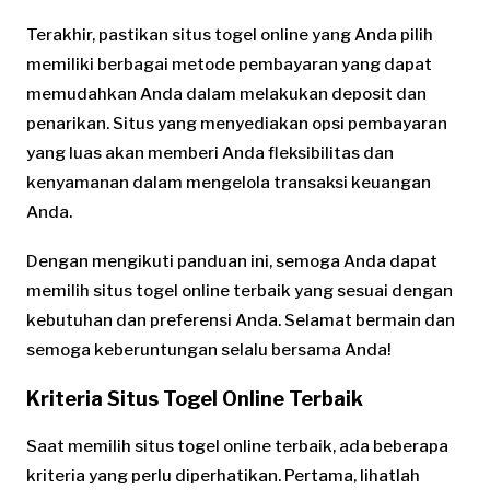
Terakhir, pastikan situs togel online yang Anda pilih
memiliki berbagai metode pembayaran yang dapat
memudahkan Anda dalam melakukan deposit dan
penarikan. Situs yang menyediakan opsi pembayaran
yang luas akan memberi Anda fleksibilitas dan
kenyamanan dalam mengelola transaksi keuangan
Anda.
Dengan mengikuti panduan ini, semoga Anda dapat
memilih situs togel online terbaik yang sesuai dengan
kebutuhan dan preferensi Anda. Selamat bermain dan
semoga keberuntungan selalu bersama Anda!
Kriteria Situs Togel Online Terbaik
Saat memilih situs togel online terbaik, ada beberapa
kriteria yang perlu diperhatikan. Pertama, lihatlah