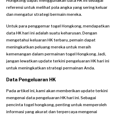
Hongkong dapat menggunakan data HK ini sebagai
referensi untuk melihat pola angka yang sering keluar
dan mengatur strategi bermain mereka.
Untuk para penggemar togel Hongkong, mendapatkan
data HK hari ini adalah suatu keharusan. Dengan
mengetahui keluaran HK terbaru, pemain dapat
meningkatkan peluang mereka untuk meraih
kemenangan dalam permainan togel Hongkong. Jadi,
jangan lewatkan update terkini pengeluaran HK hari ini
untuk meningkatkan strategi permainan Anda.
Data Pengeluaran HK
Pada artikel ini, kami akan memberikan update terkini
mengenai data pengeluaran HK hari ini. Sebagai
pencinta togel hongkong, penting untuk memperoleh
informasi yang akurat dan terpercaya mengenai