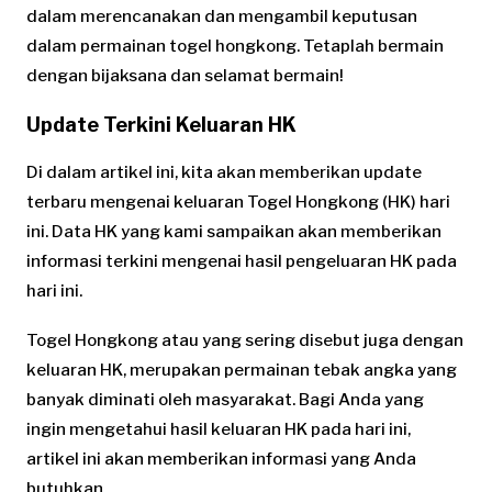
dalam merencanakan dan mengambil keputusan
dalam permainan togel hongkong. Tetaplah bermain
dengan bijaksana dan selamat bermain!
Update Terkini Keluaran HK
Di dalam artikel ini, kita akan memberikan update
terbaru mengenai keluaran Togel Hongkong (HK) hari
ini. Data HK yang kami sampaikan akan memberikan
informasi terkini mengenai hasil pengeluaran HK pada
hari ini.
Togel Hongkong atau yang sering disebut juga dengan
keluaran HK, merupakan permainan tebak angka yang
banyak diminati oleh masyarakat. Bagi Anda yang
ingin mengetahui hasil keluaran HK pada hari ini,
artikel ini akan memberikan informasi yang Anda
butuhkan.