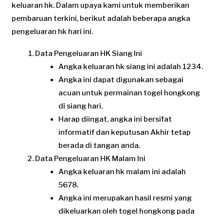
keluaran hk. Dalam upaya kami untuk memberikan
pembaruan terkini, berikut adalah beberapa angka
pengeluaran hk hari ini.
Data Pengeluaran HK Siang Ini
Angka keluaran hk siang ini adalah 1234.
Angka ini dapat digunakan sebagai
acuan untuk permainan togel hongkong
di siang hari.
Harap diingat, angka ini bersifat
informatif dan keputusan Akhir tetap
berada di tangan anda.
Data Pengeluaran HK Malam Ini
Angka keluaran hk malam ini adalah
5678.
Angka ini merupakan hasil resmi yang
dikeluarkan oleh togel hongkong pada