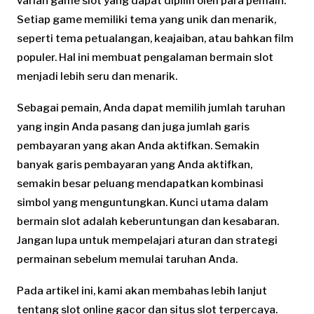
varian game slot yang dapat dipilih oleh para pemain.
Setiap game memiliki tema yang unik dan menarik,
seperti tema petualangan, keajaiban, atau bahkan film
populer. Hal ini membuat pengalaman bermain slot
menjadi lebih seru dan menarik.
Sebagai pemain, Anda dapat memilih jumlah taruhan
yang ingin Anda pasang dan juga jumlah garis
pembayaran yang akan Anda aktifkan. Semakin
banyak garis pembayaran yang Anda aktifkan,
semakin besar peluang mendapatkan kombinasi
simbol yang menguntungkan. Kunci utama dalam
bermain slot adalah keberuntungan dan kesabaran.
Jangan lupa untuk mempelajari aturan dan strategi
permainan sebelum memulai taruhan Anda.
Pada artikel ini, kami akan membahas lebih lanjut
tentang slot online gacor dan situs slot terpercaya.