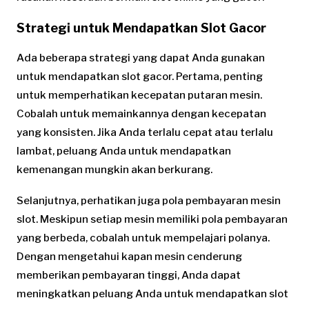
Strategi untuk Mendapatkan Slot Gacor
Ada beberapa strategi yang dapat Anda gunakan
untuk mendapatkan slot gacor. Pertama, penting
untuk memperhatikan kecepatan putaran mesin.
Cobalah untuk memainkannya dengan kecepatan
yang konsisten. Jika Anda terlalu cepat atau terlalu
lambat, peluang Anda untuk mendapatkan
kemenangan mungkin akan berkurang.
Selanjutnya, perhatikan juga pola pembayaran mesin
slot. Meskipun setiap mesin memiliki pola pembayaran
yang berbeda, cobalah untuk mempelajari polanya.
Dengan mengetahui kapan mesin cenderung
memberikan pembayaran tinggi, Anda dapat
meningkatkan peluang Anda untuk mendapatkan slot