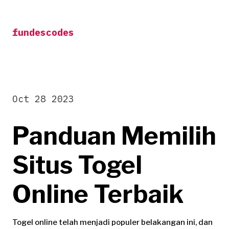
Skip
to
fundescodes
content
Oct 28 2023
Panduan Memilih
Situs Togel
Online Terbaik
Togel online telah menjadi populer belakangan ini, dan