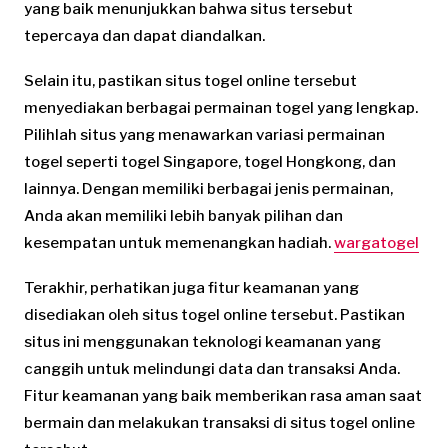
yang baik menunjukkan bahwa situs tersebut
tepercaya dan dapat diandalkan.
Selain itu, pastikan situs togel online tersebut
menyediakan berbagai permainan togel yang lengkap.
Pilihlah situs yang menawarkan variasi permainan
togel seperti togel Singapore, togel Hongkong, dan
lainnya. Dengan memiliki berbagai jenis permainan,
Anda akan memiliki lebih banyak pilihan dan
kesempatan untuk memenangkan hadiah.
wargatogel
Terakhir, perhatikan juga fitur keamanan yang
disediakan oleh situs togel online tersebut. Pastikan
situs ini menggunakan teknologi keamanan yang
canggih untuk melindungi data dan transaksi Anda.
Fitur keamanan yang baik memberikan rasa aman saat
bermain dan melakukan transaksi di situs togel online