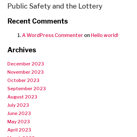
Public Safety and the Lottery
Recent Comments
A WordPress Commenter
on
Hello world!
Archives
December 2023
November 2023
October 2023
September 2023
August 2023
July 2023
June 2023
May 2023
April 2023